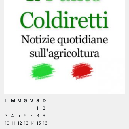
L
M
M
G
V
S
D
1
2
3
4
5
6
7
8
9
10
11
12
13
14
15
16