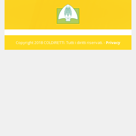
Il servizio del Tgr Lazio
sull’Assemblea Coldiretti
Lazio a Roma
Il servizio del Tg5
Copyright 2018 COLDIRETTI. Tutti i diritti riservati. -
Privacy
sull’Assemblea di Coldiretti
Lazio
Spesa di Capodanno a
tavola: al TgrLazio, il nostro
presidente, David Granieri,
traccia il bilancio
Il servizio del Tgr Lazio a
Tarquinia dal nostro Pietro
Serafini di Podere Giulio