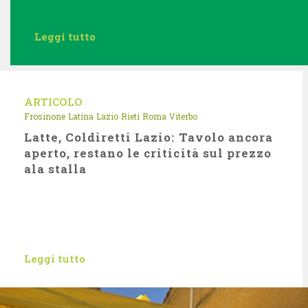
Leggi tutto
ARTICOLO
Frosinone
Latina
Lazio
Rieti
Roma
Viterbo
Latte, Coldiretti Lazio: Tavolo ancora
aperto, restano le criticità sul prezzo
ala stalla
Leggi tutto