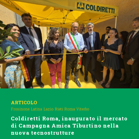
ARTICOLO
Frosinone
Latina
Lazio
Rieti
Roma
Viterbo
Coldiretti Roma, inaugurato il mercato
di Campagna Amica Tiburtino nella
nuova tecnostrutture