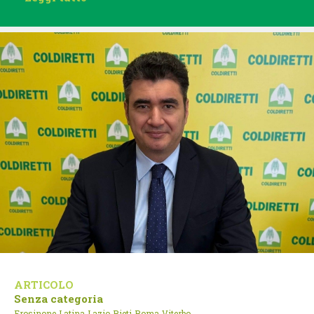
ARTICOLO
Senza categoria
Frosinone
Latina
Lazio
Rieti
Roma
Viterbo