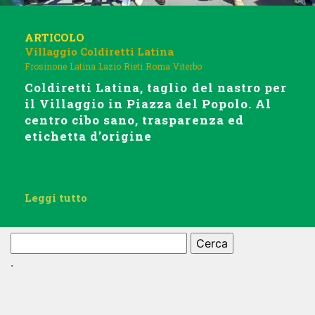
ARTICOLO
Villaggio Coldiretti Latina
Frosinone
Latina
Lazio
Rieti
Roma
Viterbo
Coldiretti Latina, taglio del nastro per
il Villaggio in Piazza del Popolo. Al
centro cibo sano, trasparenza ed
etichetta d’origine
Leggi tutto
Ricerca
per:
.