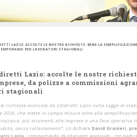
RETTI LAZIO: ACCOLTE LE NOSTRE RICHIESTE. BENE LA SEMPLIFICAZIONE
 TEMPORANEI PER LAVORATORI STAGIONALI
diretti Lazio: accolte le nostre richiest
imprese, da polizze a commissioni agra
i stagionali
 le richieste avanzate da Coldiretti Lazio nella Legge di stabi
e 2026, che mette in campo misure volte alla semplificazio
ocrazia, più strumenti alle imprese e una fase operativa 
subito, senza rallentamenti”.
Lo dichiara
David Granieri
,
pr
retti Lazio
, commentando gli interventi approvati, con partic