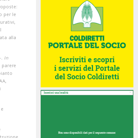
roposte:
o per le
urativi,
l
ata alla
. In
l parere
pianto
CAA,
i
Inserisci una località
 e
e
Non sono disponibili dati per il seguente comune:
struzione,