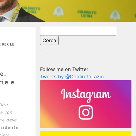
Ricerca
per:
 PER LE
.
Follow me on Twitter
e.
Tweets by @ColdirettiLazio
rie e
lità
ne con
che deve
esidente
olare