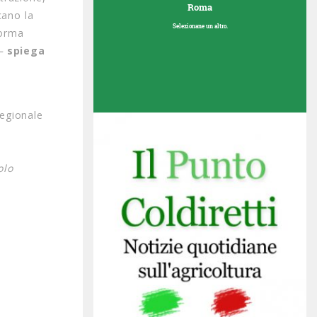
Roma
cano la
Selezionane un altro.
norma
 –
spiega
regionale
olo