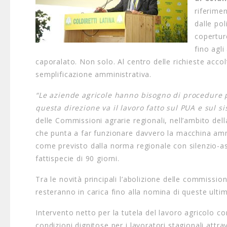
riferime
dalle pol
coperture
fino agli
caporalato. Non solo. Al centro delle richieste accol
semplificazione amministrativa.
“Le aziende agricole hanno bisogno di procedure p
questa direzione va il lavoro fatto sul PUA e sul s
delle Commissioni agrarie regionali, nell’ambito dell
che punta a far funzionare davvero la macchina ammin
come previsto dalla norma regionale con silenzio-ass
fattispecie di 90 giorni.
Tra le novità principali l’abolizione delle commissio
resteranno in carica fino alla nomina di queste ultim
Intervento netto per la tutela del lavoro agricolo con
condizioni dignitose per i lavoratori stagionali attra