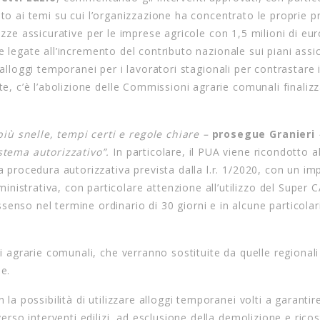
nto ai temi su cui l’organizzazione ha concentrato le proprie p
izze assicurative per le imprese agricole con 1,5 milioni di eur
 legate all’incremento del contributo nazionale sui piani assic
 alloggi temporanei per i lavoratori stagionali per contrastare i
te, c’è l’abolizione delle Commissioni agrarie comunali finalizz
iù snelle, tempi certi e regole chiare –
prosegue Granieri
-
istema autorizzativo”.
In particolare, il PUA viene ricondotto a
a procedura autorizzativa prevista dalla l.r. 1/2020, con un im
istrativa, con particolare attenzione all’utilizzo del Super 
enso nel termine ordinario di 30 giorni e in alcune particolar
ni agrarie comunali, che verranno sostituite da quelle regionali
e.
 la possibilità di utilizzare alloggi temporanei volti a garantir
verso interventi edilizi, ad esclusione della demolizione e rico