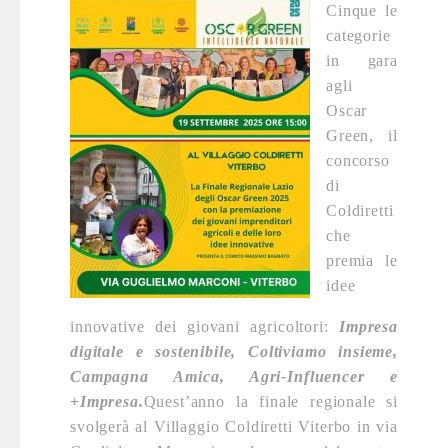
Cinque le
categorie
in gara
agli
Oscar
Green, il
concorso
di
Coldiretti
che
premia le
idee
innovative dei giovani agricoltori:
Impresa
digitale e sostenibile, Coltiviamo insieme,
Campagna Amica, Agri-Influencer e
+Impresa
.
Quest’anno la finale regionale si
svolgerà al Villaggio Coldiretti Viterbo in via