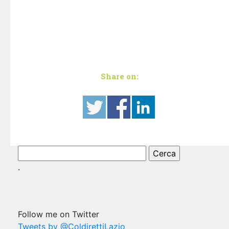
Share on:
Ricerca
per:
.
Follow me on Twitter
Tweets by @ColdirettiLazio