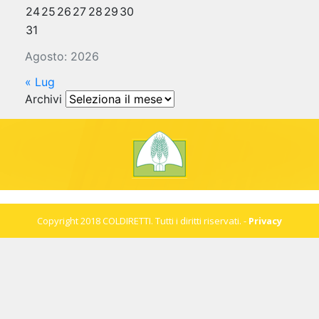
24
25
26
27
28
29
30
31
Agosto: 2026
« Lug
Archivi
Archivi
Copyright 2018 COLDIRETTI. Tutti i diritti riservati. -
Privacy