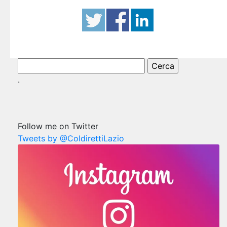
Ricerca
per:
.
Follow me on Twitter
Tweets by @ColdirettiLazio