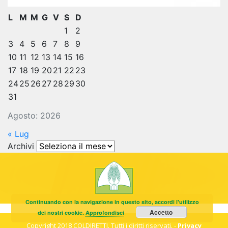
L
M
M
G
V
S
D
1
2
3
4
5
6
7
8
9
10
11
12
13
14
15
16
17
18
19
20
21
22
23
24
25
26
27
28
29
30
31
Agosto: 2026
« Lug
Archivi
Archivi
Continuando con la navigazione in questo sito, accordi l'utilizzo
Accetto
dei nostri cookie.
Approfondisci
Copyright 2018 COLDIRETTI. Tutti i diritti riservati. -
Privacy